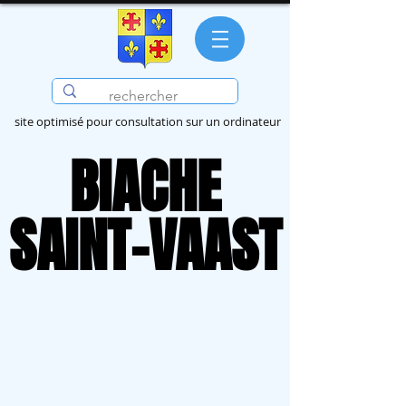
site optimisé pour consultation sur un ordinateur
BIACHE
BIACHE
SAINT-VAAST
SAINT-VAAST