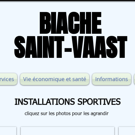
BIACHE
BIACHE
SAINT-VAAST
SAINT-VAAST
rvices
Vie économique et santé
Informations
INSTALLATIONS SPORTIVES
cliquez sur les photos pour les agrandir
BASE NAUTIQUE Léon Javelot
STAD