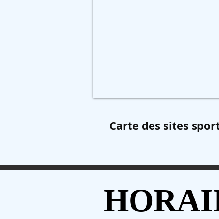
SALLE DES SPORTS Emile Hur
Salle
3
:
Gymnastique
Carte des sites sport
HORAI
HORAI